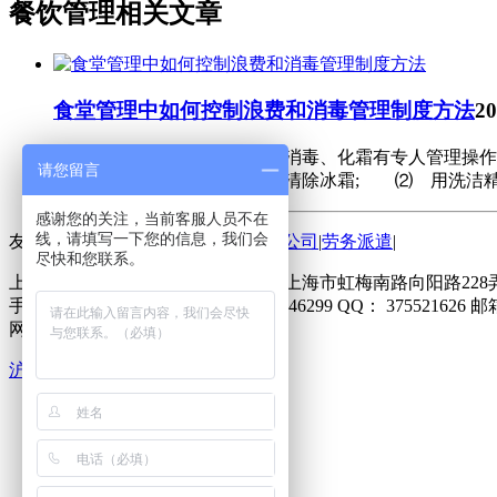
餐饮管理相关文章
食堂管理中如何控制浪费和消毒管理制度方法
20
食堂管理总汇一、冰箱卫生、消毒、化霜有专人管理操作
请您留言
下： ⑴ 进行彻底化霜，清除冰霜; ⑵ 用洗洁精将
感谢您的关注，当前客服人员不在
线，请填写一下您的信息，我们会
友情链接：
劳务外包公司
|
人力外包公司
|
劳务派遣
|
尽快和您联系。
上海曈轩餐饮管理有限公司
地址：
上海市虹梅南路向阳路228弄
手机：
136 8194 6299
微信：
13681946299
QQ：
375521626
邮
网站地图 （
XML
/
TXT
）
沪ICP备19007836号-1