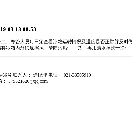
19-03-13 08:58
;二、专管人员每日须查看冰箱运转情况及温度是否正常并及时
冰箱内外彻底擦拭，清除污垢; ⑶ 再用清水擦洗干净; ⑷ 
66号
联系人：
涂经理
电话：
021-33505919
箱：
375521626@qq.com